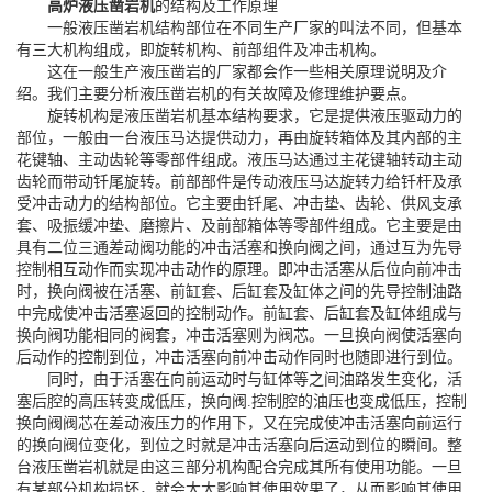
高炉液压凿岩机
的结构及工作原理
一般液压凿岩机结构部位在不同生产厂家的叫法不同，但基本
有三大机构组成，即旋转机构、前部组件及冲击机构。
这在一般生产液压凿岩的厂家都会作一些相关原理说明及介
绍。我们主要分析液压凿岩机的有关故障及修理维护要点。
旋转机构是液压凿岩机基本结构要求，它是提供液压驱动力的
部位，一般由一台液压马达提供动力，再由旋转箱体及其内部的主
花键轴、主动齿轮等零部件组成。
液压马达通过主花键轴转动主动
齿轮而带动钎尾旋转。前部部件是传动液压马达旋转力给钎杆及承
受冲击动力的结构部位。它主要由钎尾、冲击垫、齿轮、供风支承
套、吸振缓冲垫、磨擦片、及前部箱体等零部件组成。它主要是由
具有二位三通差动阀功能的冲击活塞和换向阀之间，通过互为先导
控制相互动作而实现冲击动作的原理。即冲击活塞从后位向前冲击
时，换向阀被在活塞、前缸套、后缸套及缸体之间的先导控制油路
中完成使冲击活塞返回的控制动作。前缸套、后缸套及缸体组成与
换向阀功能相同的阀套，冲击活塞则为阀芯。一旦换向阀使活塞向
后动作的控制到位，冲击活塞向前冲击动作同时也随即进行到位。
同时，由于活塞在向前运动时与缸体等之间油路发生变化，活
塞后腔的高压转变成低压，换向阀.控制腔的油压也变成低压，控制
换向阀阀芯在差动液压力的作用下，又在完成使冲击活塞向前运行
的换向阀位变化，到位之时就是冲击活塞向后运动到位的瞬间。整
台液压凿岩机就是由这三部分机构配合完成其所有使用功能。一旦
有某部分机构损坏，就会大大影响其使用效果了，从而影响其使用