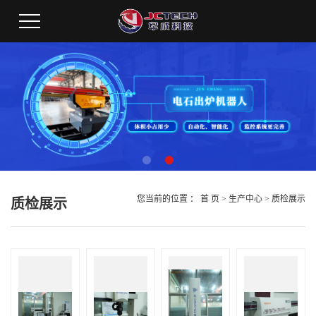
您当前的位置 ：
首 页
>
生产中心
>
质检展示
质检展示